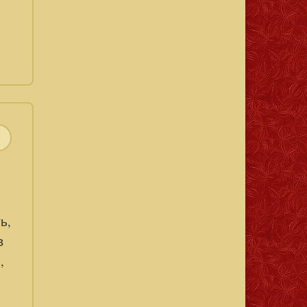
ь,
в
,