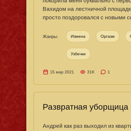
покорила меня буквально с первог
Вахидом на лестничной площадке.
просто поздоровался с новыми с
Жанры:
Измена
Оргазм
Узбечки
15 мар 2021
31K
1
Развратная уборщица
Андрей как раз выходил из кварт