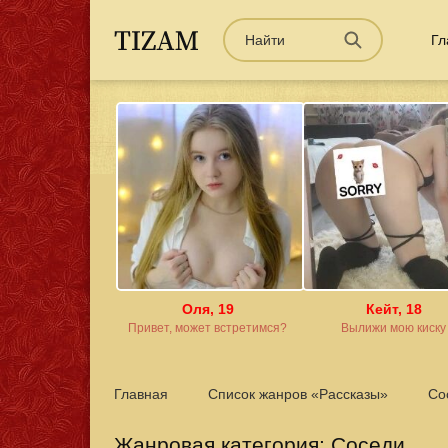
Гл
Оля, 19
Кейт, 18
Привет, может встретимся?
Вылижи мою киску
Главная
Список жанров «Рассказы»
Со
Жанровая категория: Соседи