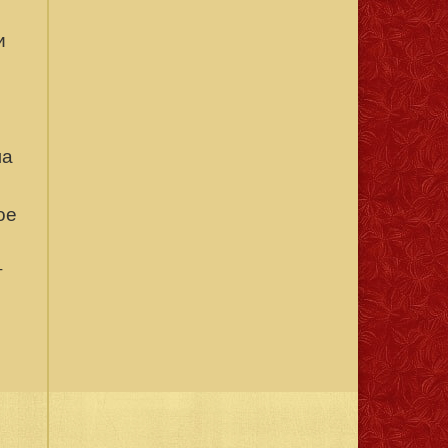
и
ла
ое
т