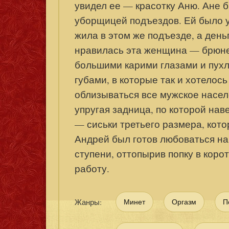
увидел ее — красотку Аню. Ане 
уборщицей подъездов. Ей было у
жила в этом же подъезде, а ден
нравилась эта женщина — брюнет
большими карими глазами и пухл
губами, в которые так и хотелос
облизываться все мужское насел
упругая задница, по которой нав
— сиськи третьего размера, кот
Андрей был готов любоваться на
ступени, оттопырив попку в коро
работу.
Жанры:
Минет
Оргазм
П