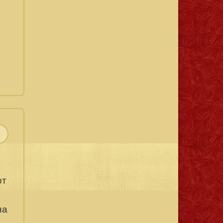
от
на