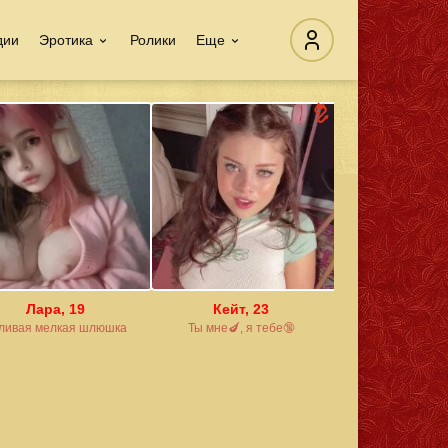
дии
Эротика
Ролики
Еще
14:31
Юля, 38 лет. (1км от вас)
Закрыть
Хочу КУНИ, живу одна
Перейти
Лара, 19
Кейт, 23
ливая мелкая шлюшка
Ты мне🍆, я тебе🔞