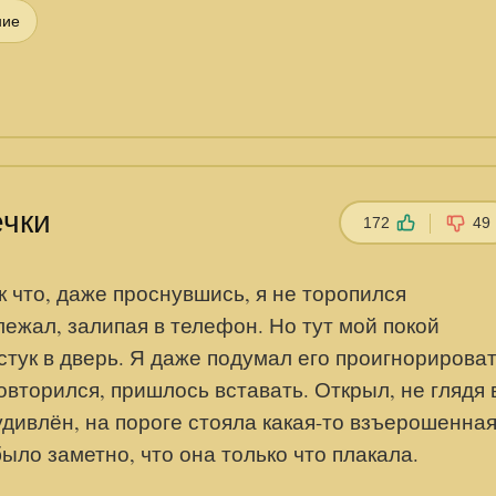
ние
ечки
172
49
 что, даже проснувшись, я не торопился
лежал, залипая в телефон. Но тут мой покой
тук в дверь. Я даже подумал его проигнорироват
овторился, пришлось вставать. Открыл, не глядя 
 удивлён, на пороге стояла какая-то взъерошенная
ыло заметно, что она только что плакала.