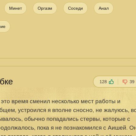
Минет
Оргазм
Соседи
Анал
ние
бке
128
39
 это время сменил несколько мест работы и
бщем, устроился я вполне сносно, не жалуюсь, в
дывалось, обычно попадались стервы, которые с
родолжалось, пока я не познакомился с Аишей. О