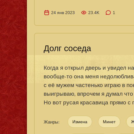
24 янв 2023
23.4K
1
Долг соседа
Когда я открыл дверь и увидел на
вообще-то она меня недолюбливал
с её мужем частенько играю в по
выигрываю, впрочем я думал что 
Но вот русая красавица прямо с 
Жанры:
Измена
Минет
Ж