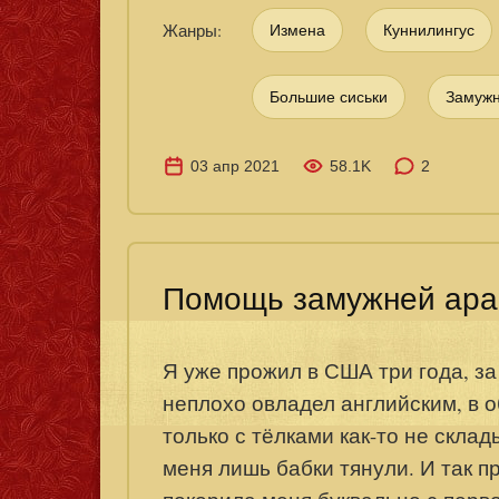
Жанры:
Измена
Куннилингус
Большие сиськи
Замуж
03 апр 2021
58.1K
2
Помощь замужней ара
Я уже прожил в США три года, за
неплохо овладел английским, в о
только с тёлками как-то не скла
меня лишь бабки тянули. И так п