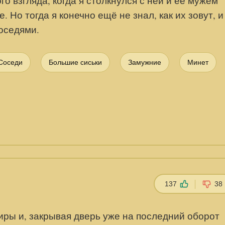
о взгляда, когда я столкнулся с ней и её мужем
 Но тогда я конечно ещё не знал, как их зовут, и
оседями.
Соседи
Большие сиськи
Замужние
Минет
137
38
иры и, закрывая дверь уже на последний оборот