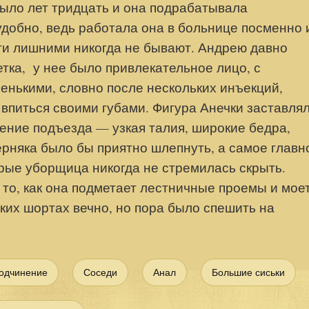
было лет тридцать и она подрабатывала
добно, ведь работала она в больнице посменно 
ьги лишними никогда не бывают.
Андрею давно
ка, у нее было привлекательное лицо, с
енькими, словно после нескольких инъекций,
ь впиться своими губами. Фигура Анечки заставля
ение подъезда — узкая талия, широкие бедра,
ерняка было бы приятно шлепнуть, а самое главн
орые уборщица никогда не стремилась скрыть.
 то, как она подметает лестничные проемы и мое
тких шортах вечно, но пора было спешить на
одчинение
Соседи
Анал
Большие сиськи