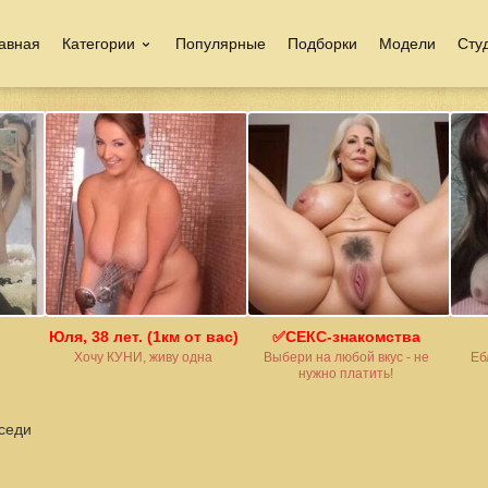
авная
Категории
Популярные
Подборки
Модели
Сту
Юля, 38 лет. (1км от вас)
✅СЕКС-знакомства
Хочу КУНИ, живу одна
Выбери на любой вкус - не
Еб
нужно платить!
седи