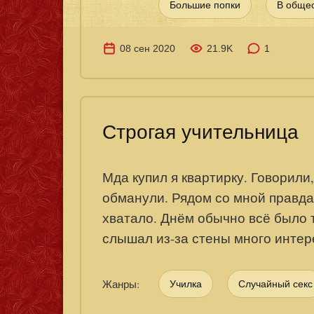
Большие попки
В обще
08 сен 2020
21.9K
1
Строгая учительница
Мда купил я квартирку. Говорили,
обманули. Рядом со мной правда 
хватало. Днём обычно всё было т
слышал из-за стены много интер
Жанры:
Училка
Случайный секс