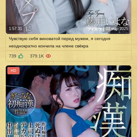
1:57:31
03 мар 2025
Чувствую себя виноватой перед мужем, я сегодня
неоднократно кончила на члене свёкра
739
379.1K
HD