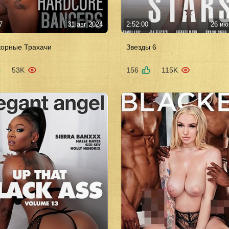
7
31 авг 2024
2:52:00
26 ию
корные Трахачи
Звезды 6
53K
156
115K