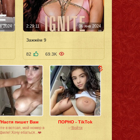
в 2024
2:29:11
06 янв 2024
Зажжём 9
82
69.3K
️Настя пишет Вам
ПОРНО - TikTok
е в вотсап, мой номер в
✅͟В͟о͟й͟т͟и
филе! Хочу ебаться...❤️