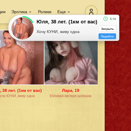
дии
Эротика
Ролики
Еще
5:16
Юля, 38 лет. (1км от вас)
Закрыть
Хочу КУНИ, живу одна
Перейти
 38 лет. (1км от вас)
Лара, 19
очу КУНИ, живу одна
Ебливая мелкая шлюшка