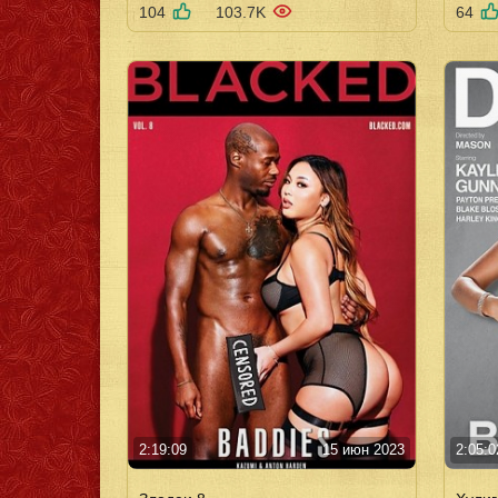
104
103.7K
64
2:19:09
15 июн 2023
2:05:0