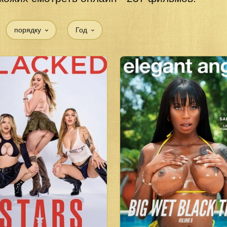
порядку
Год