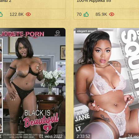
аны 2
100% Африка 55
122.8K
70
85.9K
1
01 июл 2022
2:33:52
24 ию