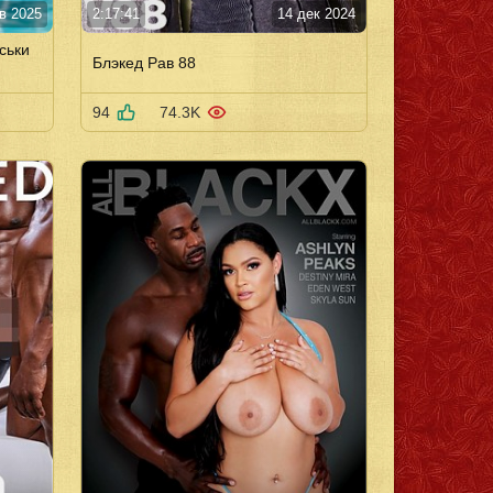
в 2025
2:17:41
14 дек 2024
ськи
Блэкед Рав 88
94
74.3K