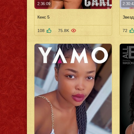
2:36:09
28 мая 2025
2:30:4
Кекс 5
Звезд
108
75.8K
72