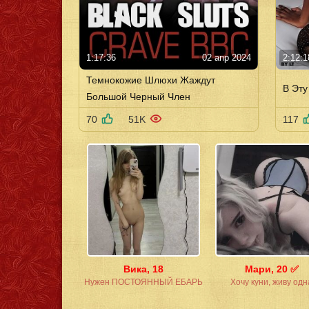
1:17:36
02 апр 2024
2:12:1
Темнокожие Шлюхи Жаждут
В Эту
Большой Черный Член
70
51K
117
Вика, 18
Мари, 20 ✅
Нужен ПОСТОЯННЫЙ ЕБАРЬ
Хочу куни, живу одн