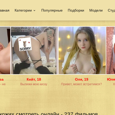
авная
Категории
Популярные
Подборки
Модели
Сту
ва
Кейт, 18
Оля, 19
Юля,
- не
Вылижи мою киску
Привет, может встретимся?
Х
ожих смотреть онлайн - 237 фильмов.