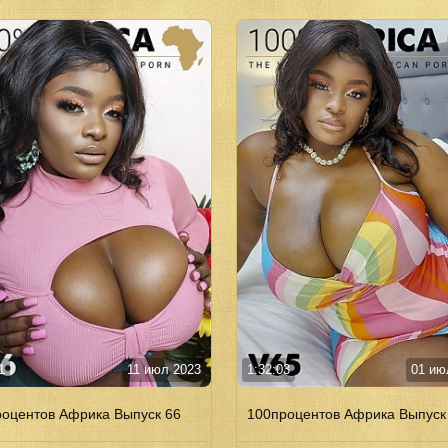
1
11 июл 2023
1:32:03
01 ию
оцентов Африка Выпуск 66
100процентов Африка Выпуск