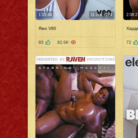
1:31:44
11 сен 2024
2:08:2
Ямо V80
Хард
83
82.6K
72