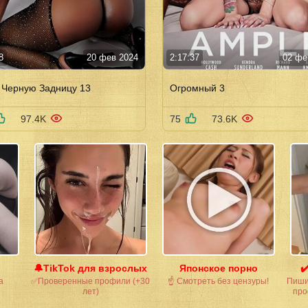
8
20 фев 2024
2:17:37
02 фе
 Черную Задницу 13
Огромный 3
97.4K
75
73.6K
🔔TikTok для взрослых
Японское порно
✔
а
✅Проверенные профили (+30
☝ Смотреть без цензуры!
Пишит
лет)
про