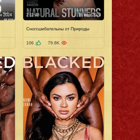
н 2024
2:11:48
16 мая 2024
Сногсшибательны от Природы
106
79.8K