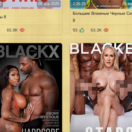
2
09 апр 2025
2:26:33
25 ян
Большие Влажные Черные Си
ы 8
8
65.9K
93
63.3K