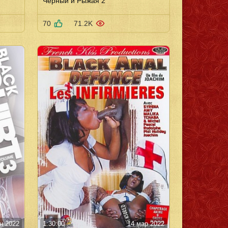
Чёрный и Рыжая 2
70
71.2K
н 2022
1:30:00
14 мар 2022