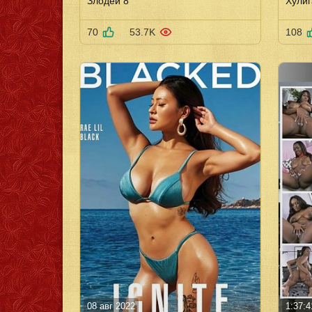
Злодеи 8
Хулиг
70
53.7K
108
08 авг 2022
1:37:4