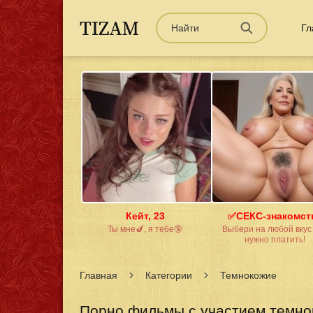
Гл
Кейт, 23
✅СЕКС-знакомст
Ты мне🍆, я тебе🔞
Выбери на любой вкус 
нужно платить!
Главная
Категории
Темнокожие
Порно фильмы с участием темнок