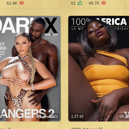
62.4K
61
49.7K
2
16 дек 2022
1:27:42
04 де