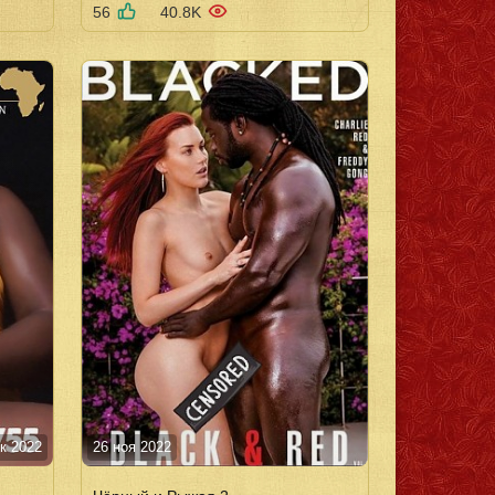
56
40.8K
к 2022
26 ноя 2022