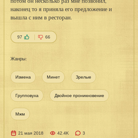
потом он несколько раз мне позвонил,
наконец то я приняла его предложение и
вышла с ним в ресторан.
97
66
Жанры:
Измена
Минет
Зрелые
Групповуха
Двойное проникновение
Мжм
21 мая 2018
42.4K
3