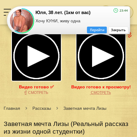
23:44
Юля, 38 лет. (1км от вас)
Хочу КУНИ, живу одна
Перейти
Закрыть
Видео готово ✅
Видео готово к просмотру!
☝ СМОТРЕТЬ
͟С͟М͟О͟Т͟Р͟Е͟Т͟Ь
Главная
Рассказы
Заветная мечта Лизы
Заветная мечта Лизы (Реальный рассказ
из жизни одной студентки)