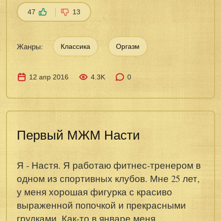
47
13
Жанры:
Классика
Оргазм
12 апр 2016
4.3K
0
Первый МЖМ Насти
Я - Настя. Я работаю фитнес-тренером в
одном из спортивных клубов. Мне 25 лет,
у меня хорошая фигурка с красиво
выраженной попочкой и прекрасными
грудками. Как-то в январе меня