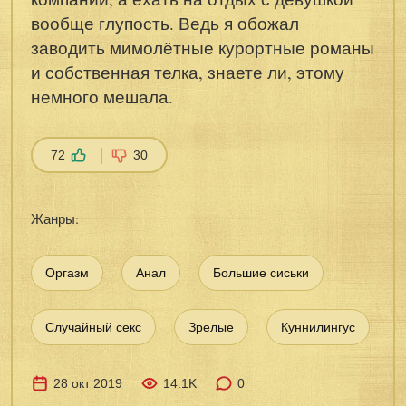
вообще глупость. Ведь я обожал
заводить мимолётные курортные романы
и собственная телка, знаете ли, этому
немного мешала.
72
30
Жанры:
Оргазм
Анал
Большие сиськи
Случайный секс
Зрелые
Куннилингус
28 окт 2019
14.1K
0