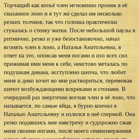
Торчащий как копьё член мгновенно проник в её
смазанное лоно и я тут же сделал им несколько
резких толчков, так что головка практически
стукалась о стенку матки. После небольшой паузы я
ритмично, резко и уже безостановочно, начал
вгонять член в лоно, а Наталья Анатольевна, в
ответ на это, опоясав меня ногами и изо всех сил
прижимая ими меня к себе, неистово металась по
подушкам дивана, исступлено шепча, что любит
меня и дико хочет во мне раствориться, перемежая
шепот возбуждающими вскриками и стонами. В
очередной раз энергично вогнав член в её лоно, что
называется, по самые яйца, я бурно кончил в
Наталью Анатольевну и излился в неё спермой. Она
резко подавшись мне навстречу и судорожно сжав
меня своими ногами, после моего семяизвержения
вдруг обмякла и расслабленно затихла, время от