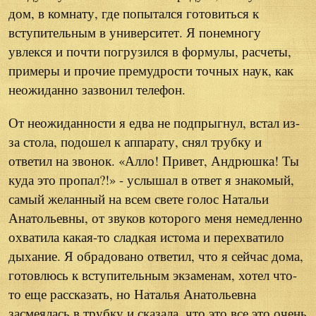
дом, в комнату, где попытался готовиться к
вступительным в университет. Я понемногу
увлекся и почти погрузился в формулы, расчеты,
примеры и прочие премудрости точных наук, как
неожиданно зазвонил телефон.
От неожиданности я едва не подпрыгнул, встал из-
за стола, подошел к аппарату, снял трубку и
ответил на звонок. «Алло! Привет, Андрюшка! Ты
куда это пропал?!» - услышал в ответ я знакомый,
самый желанный на всем свете голос Натальи
Анатольевны, от звуков которого меня немедленно
охватила какая-то сладкая истома и перехватило
дыхание. Я обрадовано ответил, что я сейчас дома,
готовлюсь к вступительным экзаменам, хотел что-
то еще рассказать, но Наталья Анатольевна
засмеялась в трубку и сказала, что это все это очень