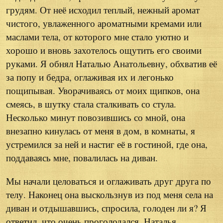
грудям. От неё исходил теплый, нежный аромат
чистого, увлаженного ароматными кремами или
маслами тела, от которого мне стало уютно и
хорошо и вновь захотелось ощутить его своими
руками. Я обнял Наталью Анатольевну, обхватив её
за попу и бедра, оглаживая их и легонько
пощипывая. Уворачиваясь от моих щипков, она
смеясь, в шутку стала сталкивать со стула.
Несколько минут повозившись со мной, она
внезапно кинулась от меня в дом, в комнаты, я
устремился за ней и настиг её в гостиной, где она,
поддаваясь мне, повалилась на диван.
Мы начали целоваться и оглаживать друг друга по
телу. Наконец она выскользнув из под меня села на
диван и отдышавшись, спросила, голоден ли я? Я
ответил, что очень проголодался. Наталья