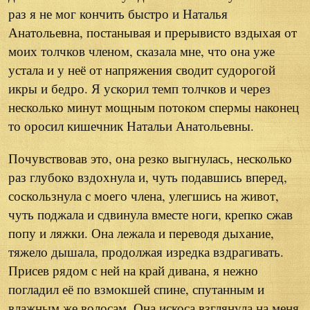
раз я не мог кончить быстро и Наталья
Анатольевна, постанывая и прерывисто вздыхая от
моих толчков членом, сказала мне, что она уже
устала и у неё от напряжения сводит судорогой
икры и бедро. Я ускорил темп толчков и через
несколько минут мощным потоком спермы наконец
то оросил кишечник Натальи Анатольевны.
Почувствовав это, она резко выгнулась, несколько
раз глубоко вздохнула и, чуть подавшись вперед,
соскользнула с моего члена, улегшись на живот,
чуть поджала и сдвинула вместе ноги, крепко сжав
попу и ляжки. Она лежала и переводя дыхание,
тяжело дышала, продолжая изредка вздрагивать.
Присев рядом с ней на край дивана, я нежно
погладил её по взмокшей спине, спутанным и
влажным же волосам. Она искоса взглянула на меня