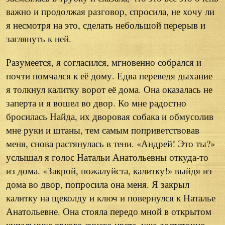
важно и продолжая разговор, спросила, не хочу ли
я несмотря на это, сделать небольшой перерыв и
заглянуть к ней.
Разумеется, я согласился, мгновенно собрался и
почти помчался к её дому. Едва переведя дыхание
я толкнул калитку ворот её дома. Она оказалась не
заперта и я вошел во двор. Ко мне радостно
бросилась Найда, их дворовая собака и обмусолив
мне руки и штаны, тем самым поприветствовав
меня, снова растянулась в тени. «Андрей! Это ты?»
услышал я голос Натальи Анатольевны откуда-то
из дома. «Закрой, пожалуйста, калитку!» выйдя из
дома во двор, попросила она меня. Я закрыл
калитку на щеколду и ключ и повернулся к Наталье
Анатольевне. Она стояла передо мной в открытом
купальнике яркого синего цвета, уже достаточно