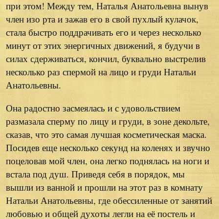
при этом! Между тем, Наталья Анатольевна вынув
член изо рта и зажав его в свой пухлый кулачок,
стала быстро поддрачивать его и через несколько
минут от этих энергичных движений, я будучи в
силах сдерживаться, кончил, буквально выстрелив
несколько раз спермой на лицо и груди Натальи
Анатольевны.
Она радостно засмеялась и с удовольствием
размазала сперму по лицу и груди, в зоне декольте,
сказав, что это самая лучшая косметическая маска.
Посидев еще несколько секунд на коленях и звучно
поцеловав мой член, она легко поднялась на ноги и
встала под душ. Приведя себя в порядок, мы
вышли из ванной и прошли на этот раз в комнату
Натальи Анатольевны, где обессиленные от занятий
любовью и общей духоты легли на её постель и