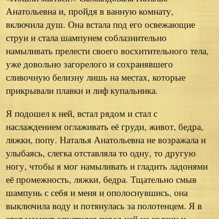
Анатольевна и, пройдя в ванную комнату,
включила душ. Она встала под его освежающие
струи и стала шампунем соблазнительно
намыливать прелести своего восхитительного тела,
уже довольно загорелого и сохранявшего
сливочную белизну лишь на местах, которые
прикрывали плавки и лиф купальника.
Я подошел к ней, встал рядом и стал с
наслаждением оглаживать её груди, живот, бедра,
ляжки, попу. Наталья Анатольевна не возражала и
улыбаясь, слегка отставляла то одну, то другую
ногу, чтобы я мог намыливать и гладить ладонями
её промежность, ляжки, бедра. Тщательно смыв
шампунь с себя и меня и ополоснувшись, она
выключила воду и потянулась за полотенцем. Я в
этот момент опустился перед ней на колени и