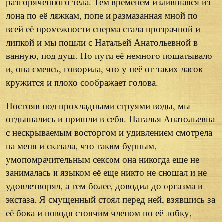
разгоряченного тела. Тем временем излившаяся из
лона по её ляжкам, попе и размазанная мной по
всей её промежности сперма стала прозрачной и
липкой и мы пошли с Натальей Анатольевной в
ванную, под душ. По пути её немного пошатывало
и, она смеясь, говорила, что у неё от таких ласок
кружится и плохо соображает голова.
Постояв под прохладными струями воды, мы
отдышались и пришли в себя. Наталья Анатольевна
с нескрываемым восторгом и удивлением смотрела
на меня и сказала, что таким бурным,
умопомрачительным сексом она никогда еще не
занималась и языком её еще никто не сношал и не
удовлетворял, а тем более, доводил до оргазма и
экстаза. Я смущенный стоял перед ней, взявшись за
её бока и поводя стоячим членом по её лобку,