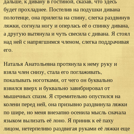
дальше, к дивану в гостиной, сказав, что здесь
будет прохладнее. Постелив на подушки дивана
полотенце, она прилегла на спину, слегка раздвинув
ляжки, согнула ногу и оперлась её о спинку дивана,
а другую вытянула и чуть свесила с дивана. Я стоял
над ней с напрягшимся членом, слегка поддрачивая
его.
Наталья Анатольевна протянула к нему руку и
взяла член снизу, стала его поглаживать,
покалывать ноготками, от чего он буквально
взвился вверх и буквально завибрировал от
мышечных спазм. Я стремительно опустился на
колени перед ней, она призывно раздвинула ляжки
по шире, но меня внезапно осенила мысль сначала
языком вылизать её лоно. Я приник к её паху
лицом, нетерпеливо раздвигая руками её ляжки еще