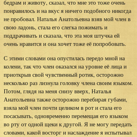
бедрам и животу, сказал, что мне это тоже очень
понравилось и на вкус я ничего подобного никогда
не пробовал. Наталья Анатольевна взяв мой член в
свою ладонь, стала его слегка пожимать и
поддрачивать и сказала, что эта моя штучка ей
очень нравится и она хочет тоже её попробовать.
С этими словами она опустилась передо мной на
колени, так что член оказался на уровне её лица и
приоткрыв свой чувственный ротик, осторожно
несколько раз лизнула головку члена своим языком.
Потом, глядя на меня снизу вверх, Наталья
Анатольевна также осторожно перебирая губами,
взяла мой член почти целиком в рот и стала его
посасывать, одновременно перемещая его языком
во рту от одной щеки к другой. Я не могу передать
словами, какой восторг и наслаждение я испытывал