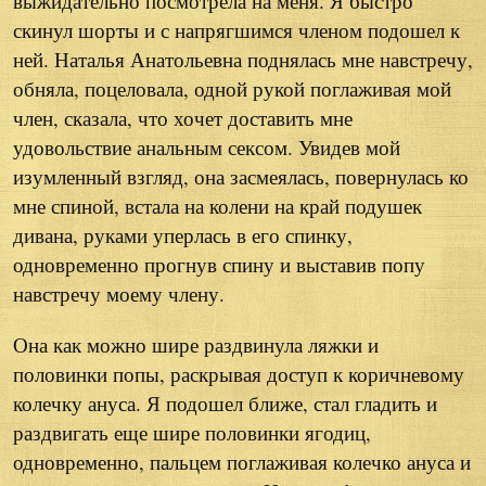
выжидательно посмотрела на меня. Я быстро
скинул шорты и с напрягшимся членом подошел к
ней. Наталья Анатольевна поднялась мне навстречу,
обняла, поцеловала, одной рукой поглаживая мой
член, сказала, что хочет доставить мне
удовольствие анальным сексом. Увидев мой
изумленный взгляд, она засмеялась, повернулась ко
мне спиной, встала на колени на край подушек
дивана, руками уперлась в его спинку,
одновременно прогнув спину и выставив попу
навстречу моему члену.
Она как можно шире раздвинула ляжки и
половинки попы, раскрывая доступ к коричневому
колечку ануса. Я подошел ближе, стал гладить и
раздвигать еще шире половинки ягодиц,
одновременно, пальцем поглаживая колечко ануса и