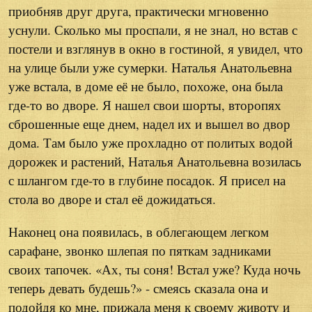
приобняв друг друга, практически мгновенно
уснули. Сколько мы проспали, я не знал, но встав с
постели и взглянув в окно в гостиной, я увидел, что
на улице были уже сумерки. Наталья Анатольевна
уже встала, в доме её не было, похоже, она была
где-то во дворе. Я нашел свои шорты, второпях
сброшенные еще днем, надел их и вышел во двор
дома. Там было уже прохладно от политых водой
дорожек и растений, Наталья Анатольевна возилась
с шлангом где-то в глубине посадок. Я присел на
стола во дворе и стал её дожидаться.
Наконец она появилась, в облегающем легком
сарафане, звонко шлепая по пяткам задниками
своих тапочек. «Ах, ты соня! Встал уже? Куда ночь
теперь девать будешь?» - смеясь сказала она и
подойдя ко мне, прижала меня к своему животу и