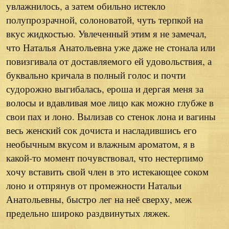
увлажнилось, а затем обильно истекло
полупрозрачной, солоноватой, чуть терпкой на
вкус жидкостью. Увлеченный этим я не замечал,
что Наталья Анатольевна уже даже не стонала или
повизгивала от доставляемого ей удовольствия, а
буквально кричала в полный голос и почти
судорожно выгибалась, ероша и дергая меня за
волосы и вдавливая мое лицо как можно глубже в
свои пах и лоно. Вылизав со стенок лона и вагины
весь женский сок дочиста и насладившись его
необычным вкусом и влажным ароматом, я в
какой-то момент почувствовал, что нестерпимо
хочу вставить свой член в это истекающее соком
лоно и отпрянув от промежности Натальи
Анатольевны, быстро лег на неё сверху, меж
предельно широко раздвинутых ляжек.