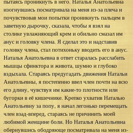
пытаясь проникнуть в него. Наталья Анатольевна
изогнувшись посматривала на меня из-за плеча и
почувствовав мои попытки проникнуть пальцем в
заветную дырочку, сказала, чтобы я взял на
столике увлажняющий крем и обильно смазал им
анус и головку члена. Я сделал это и надставив
головку члена, стал потихоньку вводить его в анус.
Наталья Анатольевна в ответ старалась расслабить
мышцы сфинктора и живота, шумно и глубоко
вздыхала. Стараясь предугадать движения Натальи
Анатольевны, я постепенно ввел член почти на всю
его длину, чувствуя им какие-то плотности или
бугорки в её кишечнике. Крепко ухватив Наталью
Анатольевну за попу, я начал легонько перемещать
член взад-вперед, стараясь не причинить моей
любимой женщине боли. Но Наталья Анатольевна
обернувшись ободряюще посматривала на меня из-