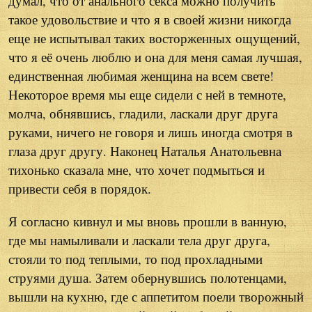
думал, что от анального секса можно получить
такое удовольствие и что я в своей жизни никогда
еще не испытывал таких восторженных ощущений,
что я её очень люблю и она для меня самая лучшая,
единственная любимая женщина на всем свете!
Некоторое время мы еще сидели с ней в темноте,
молча, обнявшись, гладили, ласкали друг друга
руками, ничего не говоря и лишь иногда смотря в
глаза друг другу. Наконец Наталья Анатольевна
тихонько сказала мне, что хочет подмыться и
привести себя в порядок.
Я согласно кивнул и мы вновь прошли в ванную,
где мы намыливали и ласкали тела друг друга,
стояли то под теплыми, то под прохладными
струями душа. Затем обернувшись полотенцами,
вышли на кухню, где с аппетитом поели творожный