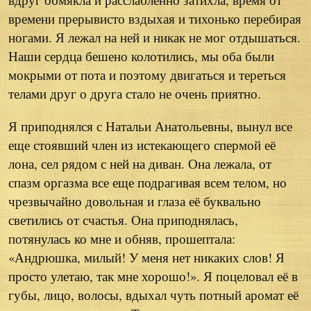
времени прерывисто вздыхая и тихонько перебирая
ногами. Я лежал на ней и никак не мог отдышаться.
Наши сердца бешено колотились, мы оба были
мокрыми от пота и поэтому двигаться и тереться
телами друг о друга стало не очень приятно.
Я приподнялся с Натальи Анатольевны, вынул все
еще стоявший член из истекающего спермой её
лона, сел рядом с ней на диван. Она лежала, от
спазм оргазма все еще подрагивая всем телом, но
чрезвычайно довольная и глаза её буквально
светились от счастья. Она приподнялась,
потянулась ко мне и обняв, прошептала:
«Андрюшка, милый! У меня нет никаких слов! Я
просто улетаю, так мне хорошо!». Я поцеловал её в
губы, лицо, волосы, вдыхал чуть потный аромат её