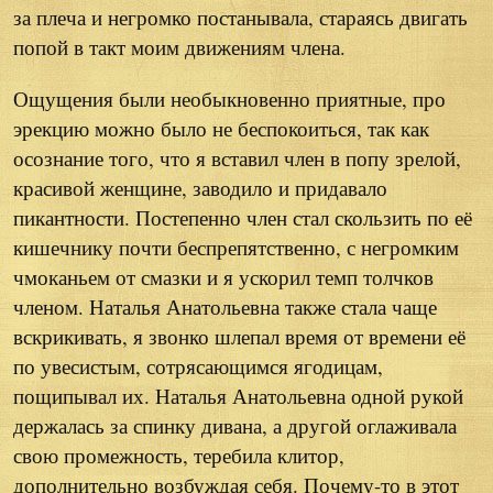
за плеча и негромко постанывала, стараясь двигать
попой в такт моим движениям члена.
Ощущения были необыкновенно приятные, про
эрекцию можно было не беспокоиться, так как
осознание того, что я вставил член в попу зрелой,
красивой женщине, заводило и придавало
пикантности. Постепенно член стал скользить по её
кишечнику почти беспрепятственно, с негромким
чмоканьем от смазки и я ускорил темп толчков
членом. Наталья Анатольевна также стала чаще
вскрикивать, я звонко шлепал время от времени её
по увесистым, сотрясающимся ягодицам,
пощипывал их. Наталья Анатольевна одной рукой
держалась за спинку дивана, а другой оглаживала
свою промежность, теребила клитор,
дополнительно возбуждая себя. Почему-то в этот