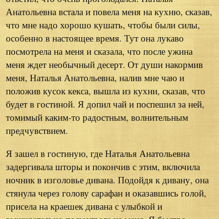
Анатольевна встала и повела меня на кухню, сказав,
что мне надо хорошо кушать, чтобы были силы,
особенно в настоящее время. Тут она лукаво
посмотрела на меня и сказала, что после ужина
меня ждет необычный десерт. От души накормив
меня, Наталья Анатольевна, налив мне чаю и
положив кусок кекса, вышла из кухни, сказав, что
будет в гостиной. Я допил чай и поспешил за ней,
томимый каким-то радостным, волнительным
предчувствием.
Я зашел в гостиную, где Наталья Анатольевна
задергивала шторы и покончив с этим, включила
ночник в изголовье дивана. Подойдя к дивану, она
стянула через голову сарафан и оказавшись голой,
присела на краешек дивана с улыбкой и