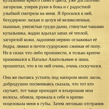
загорелая, уперев руки в бока и с радостной
улыбкой смотрела на меня. Я бросился к ней,
безудержно лаская и целуя её великолепные,
пышные, увесистые груди-дыни, стянутые чашами
купальника, жадно вдыхал запах её теплой,
загорелой кожи, ладонями нервно оглаживал её
бедра, ляжки и почти судорожно сжимая её попу.
Не в силах что-либо произнести, я только крепче
прижимался к Наталье Анатольевне и лишь
прошептал, что я по ней очень, очень соскучился.
Она же пытаясь устоять под напором моих ласок,
добродушно посмеиваясь сказала, что тот кто
скучает, тот чаще приходит и взъерошив мои
волосы, обняла, прижала к себе и крепко
поцеловала меня в губы. Затем легонько отстранив