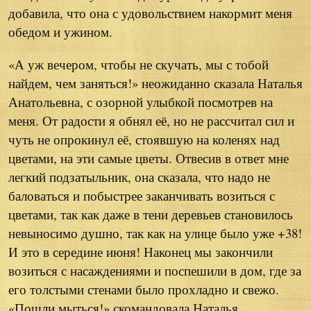
добавила, что она с удовольствием накормит меня
обедом и ужином.
«А уж вечером, чтобы не скучать, мы с тобой
найдем, чем заняться!» неожиданно сказала Наталья
Анатольевна, с озорной улыбкой посмотрев на
меня. От радости я обнял её, но не рассчитал сил и
чуть не опрокинул её, стоявшую на коленях над
цветами, на эти самые цветы. Отвесив в ответ мне
легкий подзатыльник, она сказала, что надо не
баловаться и побыстрее заканчивать возиться с
цветами, так как даже в тени деревьев становилось
невыносимо душно, так как на улице было уже +38!
И это в середине июня! Наконец мы закончили
возиться с насаждениями и поспешили в дом, где за
его толстыми стенами было прохладно и свежо.
«Пошли мыться!» скомандовала Наталья