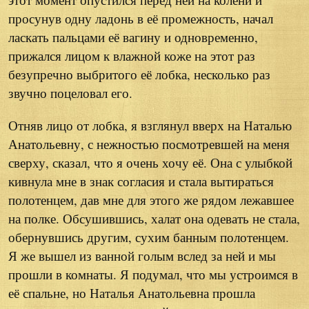
просунув одну ладонь в её промежность, начал
ласкать пальцами её вагину и одновременно,
прижался лицом к влажной коже на этот раз
безупречно выбритого её лобка, несколько раз
звучно поцеловал его.
Отняв лицо от лобка, я взглянул вверх на Наталью
Анатольевну, с нежностью посмотревшей на меня
сверху, сказал, что я очень хочу её. Она с улыбкой
кивнула мне в знак согласия и стала вытираться
полотенцем, дав мне для этого же рядом лежавшее
на полке. Обсушившись, халат она одевать не стала,
обернувшись другим, сухим банным полотенцем.
Я же вышел из ванной голым вслед за ней и мы
прошли в комнаты. Я подумал, что мы устроимся в
её спальне, но Наталья Анатольевна прошла