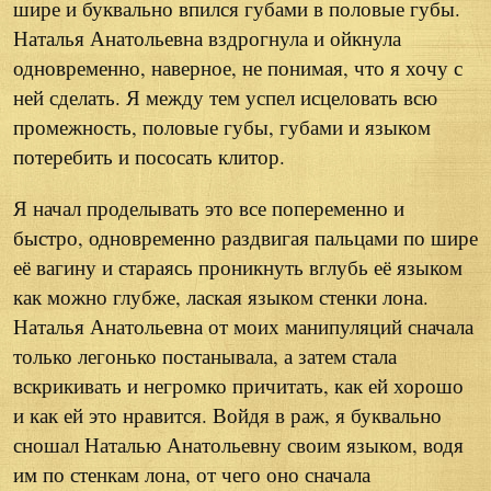
шире и буквально впился губами в половые губы.
Наталья Анатольевна вздрогнула и ойкнула
одновременно, наверное, не понимая, что я хочу с
ней сделать. Я между тем успел исцеловать всю
промежность, половые губы, губами и языком
потеребить и пососать клитор.
Я начал проделывать это все попеременно и
быстро, одновременно раздвигая пальцами по шире
её вагину и стараясь проникнуть вглубь её языком
как можно глубже, лаская языком стенки лона.
Наталья Анатольевна от моих манипуляций сначала
только легонько постанывала, а затем стала
вскрикивать и негромко причитать, как ей хорошо
и как ей это нравится. Войдя в раж, я буквально
сношал Наталью Анатольевну своим языком, водя
им по стенкам лона, от чего оно сначала