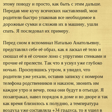
этому поводу и просто, как быть с этим дальше.
Передав мне кучу всяческих наставлений, мои
родители быстро упаковав все необходимое в
дорожные сумки и сложив их в машину, ушли
спать. Я последовал их примеру.
Перед сном я вспоминал Наталью Анатольевну,
представлял себе её образ, как я ласкал её тело и
сношал её в её сочное лоно с упругими стенками и
прочие её прелести. Так что я уснул уже глубоко
ночью. Проснувшись утром, я увидел, что
родители уже уехали, оставив записку с номером
телефона родственников и наказом, звонить им
каждое утро и вечер, пока они будут в отъезде. Я
позавтракал, навел порядок в доме и во дворе и так
как время близилось к полудню, а температура
воздуха уже составляла +34 градуса, то я ушел в