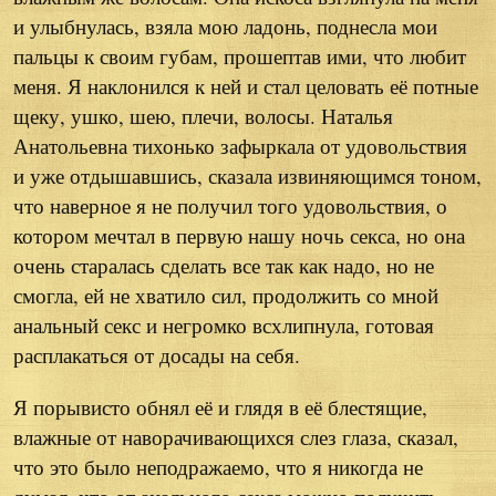
и улыбнулась, взяла мою ладонь, поднесла мои
пальцы к своим губам, прошептав ими, что любит
меня. Я наклонился к ней и стал целовать её потные
щеку, ушко, шею, плечи, волосы. Наталья
Анатольевна тихонько зафыркала от удовольствия
и уже отдышавшись, сказала извиняющимся тоном,
что наверное я не получил того удовольствия, о
котором мечтал в первую нашу ночь секса, но она
очень старалась сделать все так как надо, но не
смогла, ей не хватило сил, продолжить со мной
анальный секс и негромко всхлипнула, готовая
расплакаться от досады на себя.
Я порывисто обнял её и глядя в её блестящие,
влажные от наворачивающихся слез глаза, сказал,
что это было неподражаемо, что я никогда не