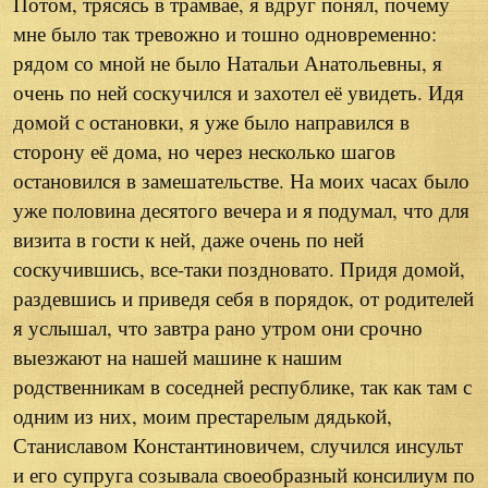
Потом, трясясь в трамвае, я вдруг понял, почему
мне было так тревожно и тошно одновременно:
рядом со мной не было Натальи Анатольевны, я
очень по ней соскучился и захотел её увидеть. Идя
домой с остановки, я уже было направился в
сторону её дома, но через несколько шагов
остановился в замешательстве. На моих часах было
уже половина десятого вечера и я подумал, что для
визита в гости к ней, даже очень по ней
соскучившись, все-таки поздновато. Придя домой,
раздевшись и приведя себя в порядок, от родителей
я услышал, что завтра рано утром они срочно
выезжают на нашей машине к нашим
родственникам в соседней республике, так как там с
одним из них, моим престарелым дядькой,
Станиславом Константиновичем, случился инсульт
и его супруга созывала своеобразный консилиум по