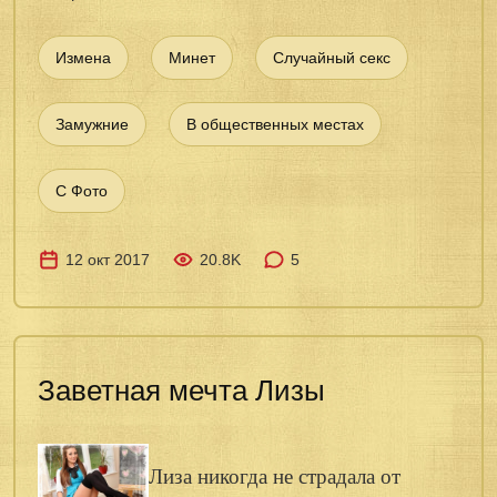
Измена
Минет
Случайный секс
Замужние
В общественных местах
С Фото
12 окт 2017
20.8K
5
Заветная мечта Лизы
Лиза никогда не страдала от