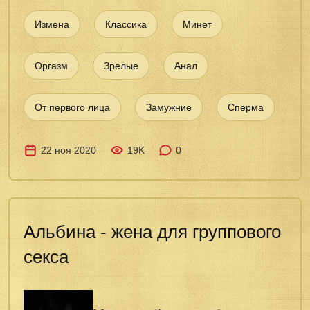
Измена
Классика
Минет
Оргазм
Зрелые
Анал
От первого лица
Замужние
Сперма
22 ноя 2020
19K
0
Альбина - жена для группового
секса