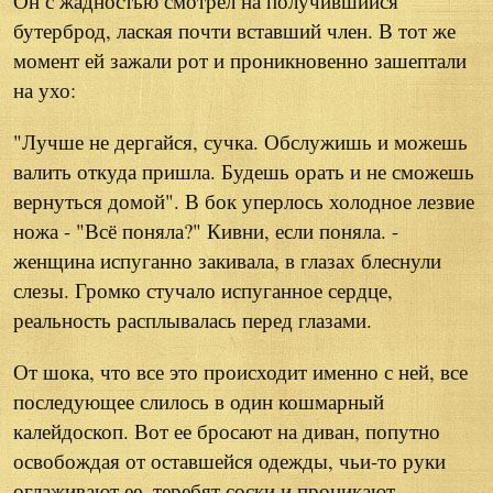
Он с жадностью смотрел на получившийся
бутерброд, лаская почти вставший член. В тот же
момент ей зажали рот и проникновенно зашептали
на ухо:
"Лучше не дергайся, сучка. Обслужишь и можешь
валить откуда пришла. Будешь орать и не сможешь
вернуться домой". В бок уперлось холодное лезвие
ножа - "Всё поняла?" Кивни, если поняла. -
женщина испуганно закивала, в глазах блеснули
слезы. Громко стучало испуганное сердце,
реальность расплывалась перед глазами.
От шока, что все это происходит именно с ней, все
последующее слилось в один кошмарный
калейдоскоп. Вот ее бросают на диван, попутно
освобождая от оставшейся одежды, чьи-то руки
оглаживают ее, теребят соски и проникают