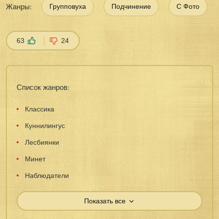
Жанры:
Групповуха
Подчинение
С Фото
63
24
Список жанров:
Классика
Куннилингус
Лесбиянки
Минет
Наблюдатели
Показать все