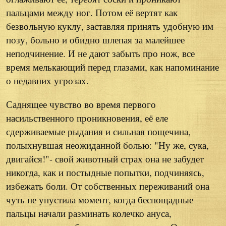
пальцами между ног. Потом её вертят как
безвольную куклу, заставляя принять удобную им
позу, больно и обидно шлепая за малейшее
неподчинение. И не дают забыть про нож, все
время мелькающий перед глазами, как напоминание
о недавних угрозах.
Саднящее чувство во время первого
насильственного проникновения, её еле
сдерживаемые рыдания и сильная пощечина,
полыхнувшая неожиданной болью: "Ну же, сука,
двигайся!"- свой животный страх она не забудет
никогда, как и постыдные попытки, подчиняясь,
избежать боли. От собственных переживаний она
чуть не упустила момент, когда беспощадные
пальцы начали разминать колечко ануса,