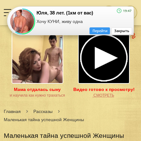
19:47
Юля, 38 лет. (1км от вас)
Хочу КУНИ, живу одна
Перейти
Закрыть
Мама отдалась сыну
Видео готово к просмотру!
и научила как нужно трахаться
͟С͟М͟О͟Т͟Р͟Е͟Т͟Ь
Главная
Рассказы
Маленькая тайна успешной Женщины
Маленькая тайна успешной Женщины