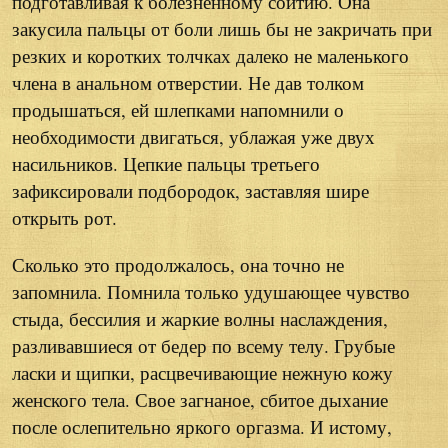
подготавливая к болезненному соитию. Она
закусила пальцы от боли лишь бы не закричать при
резких и коротких толчках далеко не маленького
члена в анальном отверстии. Не дав толком
продышаться, ей шлепками напомнили о
необходимости двигаться, ублажая уже двух
насильников. Цепкие пальцы третьего
зафиксировали подбородок, заставляя шире
открыть рот.
Сколько это продолжалось, она точно не
запомнила. Помнила только удушающее чувство
стыда, бессилия и жаркие волны наслаждения,
разливавшиеся от бедер по всему телу. Грубые
ласки и щипки, расцвечивающие нежную кожу
женского тела. Свое загнаное, сбитое дыхание
после ослепительно яркого оргазма. И истому,