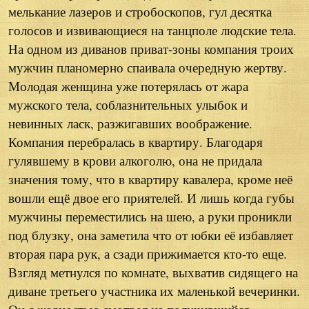
мелькание лазеров и стробоскопов, гул десятка
голосов и извивающиеся на танцполе людские тела.
На одном из диванов приват-зоны компания троих
мужчин планомерно спаивала очередную жертву.
Молодая женщина уже потерялась от жара
мужского тела, соблазнительных улыбок и
невинных ласк, разжигавших воображение.
Компания перебралась в квартиру. Благодаря
гулявшему в крови алкоголю, она не придала
значения тому, что в квартиру кавалера, кроме неё
вошли ещё двое его приятелей. И лишь когда губы
мужчины переместились на шею, а руки проникли
под блузку, она заметила что от юбки её избавляет
вторая пара рук, а сзади прижимается кто-то еще.
Взгляд метнулся по комнате, выхватив сидящего на
диване третьего участника их маленькой вечеринки.