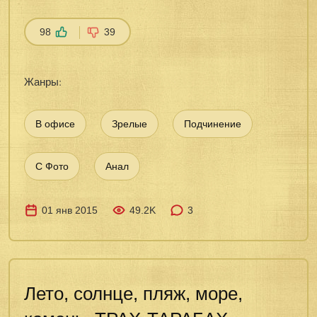
98
39
Жанры:
В офисе
Зрелые
Подчинение
С Фото
Анал
01 янв 2015
49.2K
3
Лето, солнце, пляж, море,