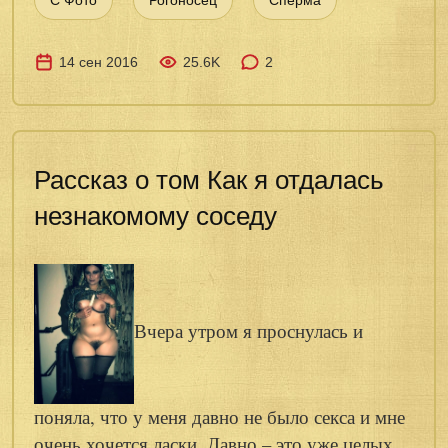
С Фото
Рогоносец
Сперма
14 сен 2016
25.6K
2
Рассказ о том Как я отдалась
незнакомому соседу
Вчера утром я проснулась и
поняла, что у меня давно не было секса и мне
очень хочется ласки. Давно – это уже целых