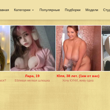
авная
Категории
Популярные
Подборки
Модели
Сту
Лара, 19
Юля, 38 лет. (1км от вас)
мся?
Ебливая мелкая шлюшка
Хочу КУНИ, живу одна