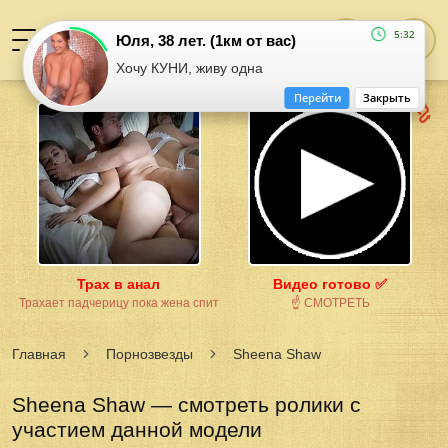
5:32
Юля, 38 лет. (1км от вас)
Хочу КУНИ, живу одна
Перейти
Закрыть
Трах в анал
Видео готово ✅
Трахает падчерицу пока жена спит
☝ СМОТРЕТЬ
Главная
Порнозвезды
Sheena Shaw
Sheena Shaw — смотреть ролики с
участием данной модели