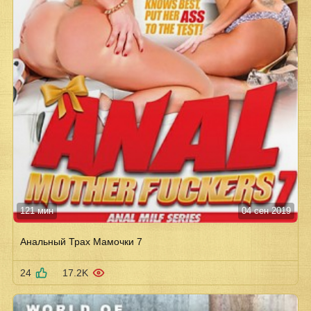
121 мин
04 сен 2019
Анальный Трах Мамочки 7
24
17.2K